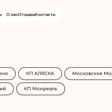
ы
О нас
Отзывы
Контакты
ино
КП АЛЯСКА
Московское Мо
кий
КП Монреаль