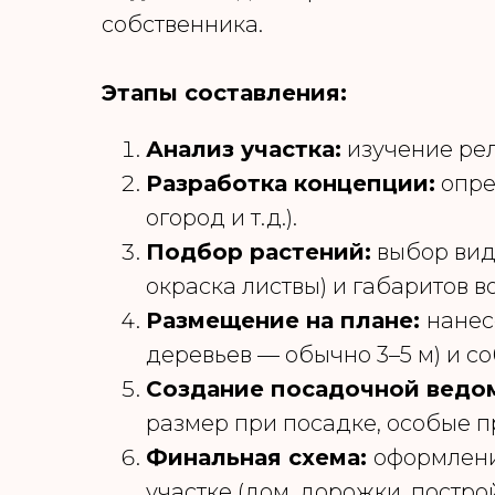
собственника.
Этапы составления:
Анализ участка:
изучение рел
Разработка концепции:
опре
огород и т. д.).
Подбор растений:
выбор видо
окраска листвы) и габаритов в
Размещение на плане:
нанес
деревьев — обычно 3–5 м) и с
Создание посадочной ведо
размер при посадке, особые п
Финальная схема:
оформлени
участке (дом, дорожки, построй