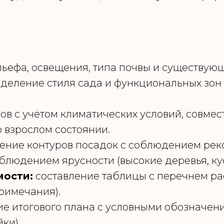
ьефа, освещения, типа почвы и существую
деление стиля сада и функциональных зон (
в с учётом климатических условий, совмест
о взрослом состоянии.
ение контуров посадок с соблюдением рек
облюдением ярусности (высокие деревья, ку
мости:
составление таблицы с перечнем рас
римечания).
е итогового плана с условными обозначени
ки).