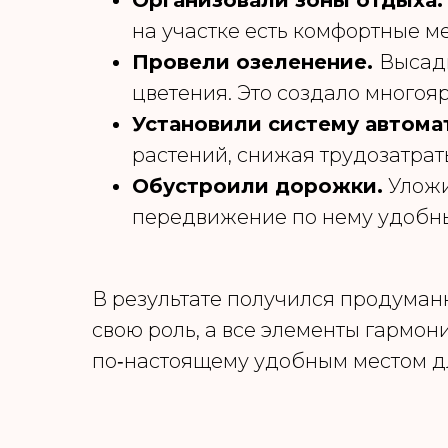
Организовали зоны отдыха
на участке есть комфортные м
Провели озеленение.
Высади
цветения. Это создало многоя
Установили систему автома
растений, снижая трудозатра
Обустроили дорожки.
Уложи
передвижение по нему удобны
В результате получился продуман
свою роль, а все элементы гармон
по‑настоящему удобным местом дл